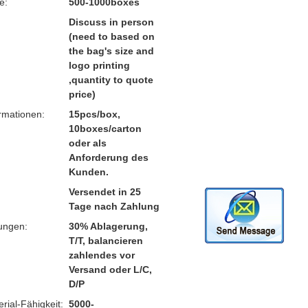
e:
500-1000boxes
Discuss in person
(need to based on
the bag's size and
logo printing
,quantity to quote
price)
rmationen:
15pcs/box,
10boxes/carton
oder als
Anforderung des
Kunden.
Versendet in 25
Tage nach Zahlung
ungen:
30% Ablagerung,
T/T, balancieren
zahlendes vor
Versand oder L/C,
D/P
ial-Fähigkeit:
5000-