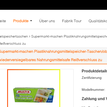
eite
Produkte
Über uns
Fabrik Tour
Qualitätsko
telspeichertaschen
Supermarkt-machen Plastiknahrungsmittelspeic
Reißverschluss zu
Supermarkt-machen Plastiknahrungsmittelspeicher-Taschen/o
wiederversiegelbares Nahrungsmittelsafe Reißverschluss zu
Produktdetail
Zertifizierung:
Modellnummer:
Zahlung und 