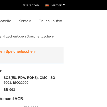
Referenzen
|
German
ntrolle
Kontakt
Online kaufen
her-Taschen/oben Speichertaschen-
ben Speichertaschen-
s:
SGS(EU, FDA, ROHS), GMC, ISO
9001, ISO22000
SB-003
Versand AGB: