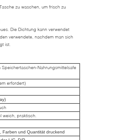
 Tasche zu waschen, um frisch zu
d
eues. Die Dichtung kann verwendet
werden verwendete, nachdem man sich
t ist.
n Speichertaschen-Nahrungsmittelsafe
em erfordert)
ay)
uch
l weich, praktisch.
e, Farben und Quantität druckend