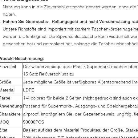
Nahrung kann in die Zipverschlusstasche gesetzt werden, ohne die
halten.
3.
Fahren Sie Gebrauchs-, Rettungsgeld und nicht Verschmutzung ra
Unsere Rohstoffe sind importiert mit starkem Taschenkörper nageln
werden bis fünfzigmal. Die Zipverschlusstasche kann wiederholt 
gewaschen hat und getrocknet hat, solange die Tasche unbeschädig
Produkt-Beschreibung:
Der wiederversiegelbare Plastik Supermarkt machen obe
Einzelteil
15 Satz Reißverschluss zu
Jede mögliche Größe ist verfügbares A (entsprechend Ihr
Größe
Material
LDPE
1-4 colores für beide 2 Seiten
Farbe
(nicht gedruckt sind auch ok
Passend für Supermarkt-, Ausgangs- und Speichergebra
Anwendung
airproof, imprägniern Sie, der Gezeitenbeweis, ungiftig, fie
Charaktere
MOQ
50000PCS
Zitat
Basiert auf des dem Material Produktes, der Größe, Stärk