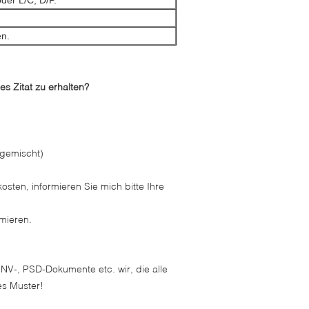
der L/C, D/P.
en.
es Zitat zu erhalten?
 gemischt)
osten, informieren Sie mich bitte Ihre
rmieren.
ENV-, PSD-Dokumente etc. wir, die alle
es Muster!