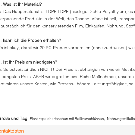
3.
Was ist Ihr Material?
A: Das Hauptmaterial ist LDPE.LDPE (niedrige Dichte-Polyäthylen), es 
verpackende Produkte in der Welt, das Tasche urface ist hell, transpa
hauptsächlich für den konservierenden Film, Einkaufen, Nahrung, Stof
4.
kann ich die Proben erhalten?
Es ist okay, damit wir 20 PC-Proben vorbereiten (ohne zu drucken) wie 
5.
Ist Ihr Preis am niedrigsten?
A: Selbstverständlich NICHT! Der Preis ist abhängen von vielen Metrik
niedrigsten Preis. ABER wir ergreifen eine Reihe Maßnahmen, unseren
optimieren unsere Kosten, wie Prozess-, höhere Leistungsfähigkeit, s
,
Größe und Tag:
Plastikspeichertaschen mit Reißverschlüssen
Nahrungsmittelta
ntaktdaten