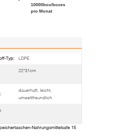
10000box/boxes
pro Monat
off-Typ:
LDPE
22*31cm
dauerhaft, leicht,
:
umweltfreundlich
n
,
Speichertaschen-Nahrungsmittelsafe 15