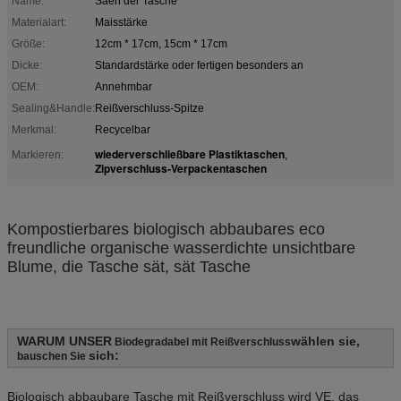
Name:
Säen der Tasche
Materialart:
Maisstärke
Größe:
12cm * 17cm, 15cm * 17cm
Dicke:
Standardstärke oder fertigen besonders an
OEM:
Annehmbar
Sealing&Handle:
Reißverschluss-Spitze
Merkmal:
Recycelbar
wiederverschließbare Plastiktaschen
Markieren:
,
Zipverschluss-Verpackentaschen
Kompostierbares biologisch abbaubares eco
freundliche organische wasserdichte unsichtbare
Blume, die Tasche sät, sät Tasche
WARUM UNSER
wählen sie,
Biodegradabel mit Reißverschluss
sich:
bauschen Sie
Biologisch abbaubare Tasche mit Reißverschluss wird VE, das