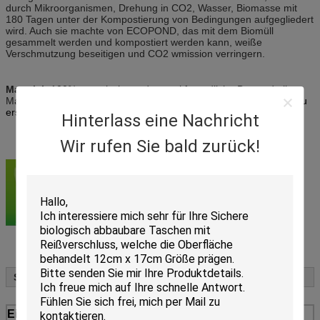
durch Mikroorganismen, Drehung in CO2, Wasser, Biomasse mit
180 Tagen unter der Kompostierung von Bedingungen aufgegliedert
wird. Auch sie machte von ECOPOND, das mit dem Biomüll
gesammelt werden und kompostiert werden kann, weiße
Verschmutzung beseitigen und CO2 wmission verringern.
Material:
100% organische und umweltfreundliche Bestandteile -
Maisstärke,
die die beste Weise ist, herkömmliche Plastiktasche zu
ersetzen.
Hinterlass eine Nachricht
Wir rufen Sie bald zurück!
Spezifikationen:
Einzelteil
Umweltfreundlicher biologisch abbaubarer