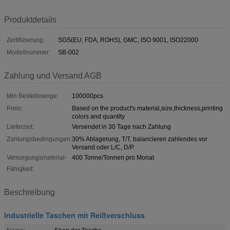
Produktdetails
Zertifizierung:
SGS(EU, FDA, ROHS), GMC, ISO 9001, ISO22000
Modellnummer:
SB-002
Zahlung und Versand AGB
Min Bestellmenge:
100000pcs
Preis:
Based on the product's material,size,thickness,printing
colors and quantity
Lieferzeit:
Versendet in 30 Tage nach Zahlung
Zahlungsbedingungen:
30% Ablagerung, T/T, balancieren zahlendes vor
Versand oder L/C, D/P.
Versorgungsmaterial-
400 Tonne/Tonnen pro Monat
Fähigkeit:
Beschreibung
Industrielle Taschen mit Reißverschluss