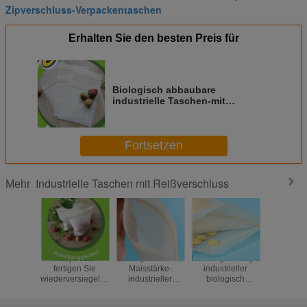
Zipverschluss-Verpackentaschen
Erhalten Sie den besten Preis für
Biologisch abbaubare
industrielle Taschen-mit
Reißverschluss organische
wasserdichte unsichtbare Blume,
die Verpackung sät
Fortsetzen
Industrielle Taschen mit Reißverschluss
Mehr
Recyclebar
Recyclebarer
Nahrungsmittelgrad-
Wiederver
fertigen Sie
Maisstärke-
industrieller
zahnmediz
wiederversiegelbare
industrieller
biologisch
engagierte
Reißverschluss-
Reißverschluss
abbaubarer
Reißversc
Taschen-das
sackt biologisch
Reißverschluss
Verpacken