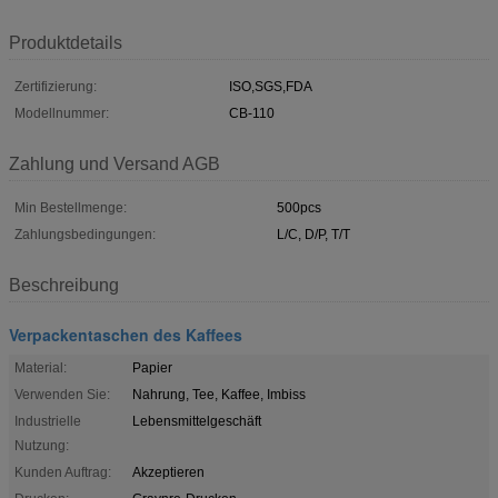
Produktdetails
Zertifizierung:
ISO,SGS,FDA
Modellnummer:
CB-110
Zahlung und Versand AGB
Min Bestellmenge:
500pcs
Zahlungsbedingungen:
L/C, D/P, T/T
Beschreibung
Verpackentaschen des Kaffees
Material:
Papier
Verwenden Sie:
Nahrung, Tee, Kaffee, Imbiss
Industrielle
Lebensmittelgeschäft
Nutzung:
Kunden Auftrag:
Akzeptieren