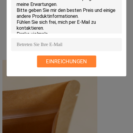
Lieferfrist
Versendet in 25 Tage nach Zahlung
Verpacken
50 PC/Tasche, 10bag/carton oder als Anforderung
des Kunden.
EINREICHUNGEN