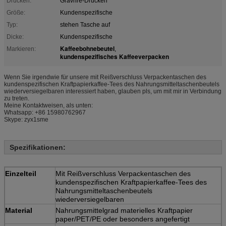
Drucken:
Gravnre-Drucken
Größe:
Kundenspezifische
Typ:
stehen Tasche auf
Dicke:
Kundenspezifische
Kaffeebohnebeutel
Markieren:
,
kundenspezifisches Kaffeeverpacken
Wenn Sie irgendwie für unsere mit Reißverschluss Verpackentaschen des
kundenspezifischen Kraftpapierkaffee-Tees des Nahrungsmitteltaschenbeutels
wiederversiegelbaren interessiert haben, glauben pls, um mit mir in Verbindung
zu treten.
Meine Kontaktweisen, als unten:
Whatsapp: +86 15980762967
Skype: zyx1sme
Spezifikationen:
Einzelteil
Mit Reißverschluss Verpackentaschen des
kundenspezifischen Kraftpapierkaffee-Tees des
Nahrungsmitteltaschenbeutels
wiederversiegelbaren
Material
Nahrungsmittelgrad materielles Kraftpapier
paper/PET/PE oder besonders angefertigt