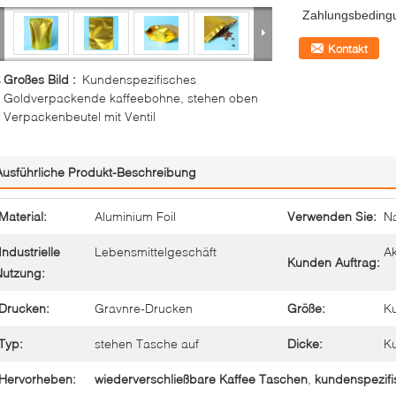
Zahlungsbeding
Kontakt
Großes Bild :
Kundenspezifisches
Goldverpackende kaffeebohne, stehen oben
Verpackenbeutel mit Ventil
Ausführliche Produkt-Beschreibung
Material:
Aluminium Foil
Verwenden Sie:
Na
Industrielle
Lebensmittelgeschäft
Ak
Kunden Auftrag:
Nutzung:
Drucken:
Gravnre-Drucken
Größe:
K
Typ:
stehen Tasche auf
Dicke:
K
Hervorheben:
wiederverschließbare Kaffee Taschen
,
kundenspezifi