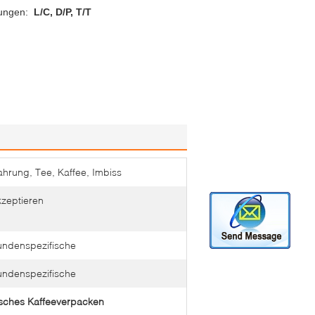
ungen:
L/C, D/P, T/T
hrung, Tee, Kaffee, Imbiss
zeptieren
undenspezifische
undenspezifische
sches Kaffeeverpacken