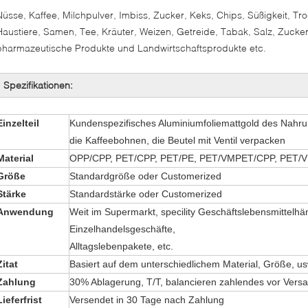
Nüsse, Kaffee, Milchpulver, Imbiss, Zucker, Keks, Chips, Süßigkeit, Tr
Haustiere, Samen, Tee, Kräuter, Weizen, Getreide, Tabak, Salz, Zucker
pharmazeutische Produkte und Landwirtschaftsprodukte etc.
Spezifikationen:
Einzelteil
Kundenspezifisches Aluminiumfoliemattgold des Nahru
die Kaffeebohnen, die Beutel mit Ventil verpacken
Material
OPP/CPP, PET/CPP, PET/PE, PET/VMPET/CPP, PET/V
Größe
Standardgröße oder Customerized
Stärke
Standardstärke oder Customerized
Anwendung
Weit im Supermarkt, specility Geschäftslebensmittelhän
Einzelhandelsgeschäfte,
Alltagslebenpakete, etc.
Zitat
Basiert auf dem unterschiedlichem Material, Größe, u
Zahlung
30% Ablagerung, T/T, balancieren zahlendes vor Versa
Lieferfrist
Versendet in 30 Tage nach Zahlung