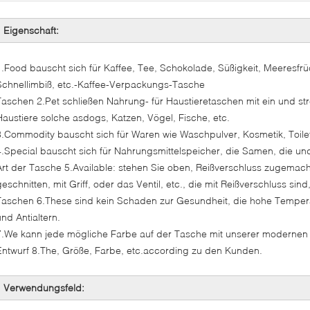
Eigenschaft:
1.Food bauscht sich für Kaffee, Tee, Schokolade, Süßigkeit, Meeresfrü
Schnellimbiß, etc.-Kaffee-Verpackungs-Tasche
Taschen 2.Pet schließen Nahrung- für Haustieretaschen mit ein und st
Haustiere solche asdogs, Katzen, Vögel, Fische, etc.
3.Commodity bauscht sich für Waren wie Waschpulver, Kosmetik, Toilet
4.Special bauscht sich für Nahrungsmittelspeicher, die Samen, die un
Art der Tasche 5.Available: stehen Sie oben, Reißverschluss zugemacht,
geschnitten, mit Griff, oder das Ventil, etc., die mit Reißverschluss sin
Taschen 6.These sind kein Schaden zur Gesundheit, die hohe Tempera
und Antialtern.
7.We kann jede mögliche Farbe auf der Tasche mit unserer modernen
Entwurf 8.The, Größe, Farbe, etc.according zu den Kunden.
Verwendungsfeld: