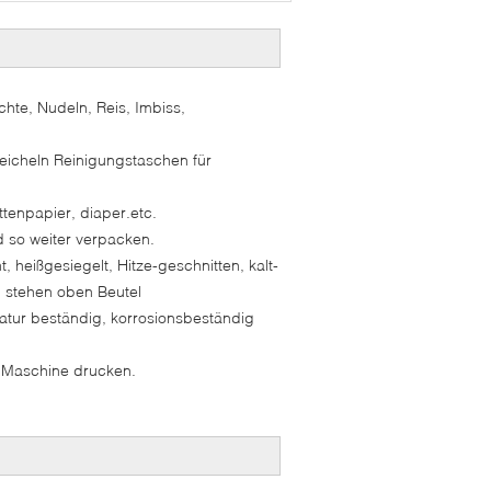
chte, Nudeln, Reis, Imbiss,
reicheln Reinigungstaschen für
tenpapier, diaper.etc.
d so weiter verpacken.
 heißgesiegelt, Hitze-geschnitten, kalt-
d, stehen oben Beutel
tur beständig, korrosionsbeständig
 Maschine drucken.