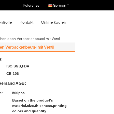
Referenzen
|
German
ntrolle
Kontakt
Online kaufen
hen oben Verpackenbeutel mit Ventil
n Verpackenbeutel mit Ventil
s:
ISO,SGS,FDA
CB-106
Versand AGB:
e:
500pcs
Based on the product's
material,size,thickness,printing
colors and quantity