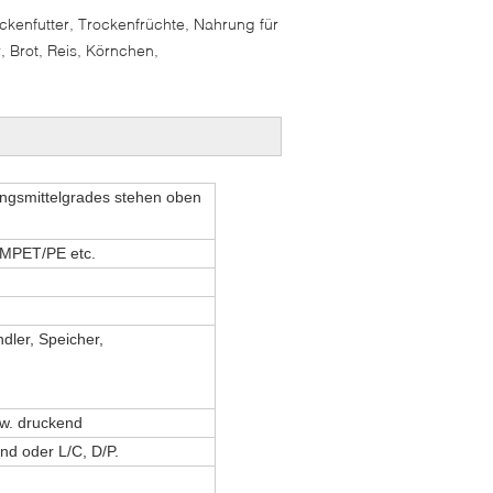
ockenfutter, Trockenfrüchte, Nahrung für
, Brot, Reis, Körnchen,
ngsmittelgrades stehen oben
MPET/PE etc.
dler, Speicher,
sw. druckend
nd oder L/C, D/P.