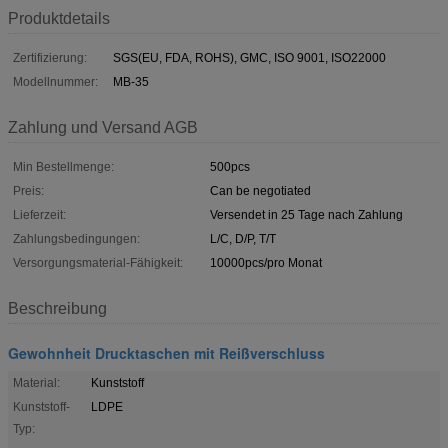
Produktdetails
Zertifizierung:
SGS(EU, FDA, ROHS), GMC, ISO 9001, ISO22000
Modellnummer:
MB-35
Zahlung und Versand AGB
Min Bestellmenge:
500pcs
Preis:
Can be negotiated
Lieferzeit:
Versendet in 25 Tage nach Zahlung
Zahlungsbedingungen:
L/C, D/P, T/T
Versorgungsmaterial-Fähigkeit:
10000pcs/pro Monat
Beschreibung
Gewohnheit Drucktaschen mit Reißverschluss
Material:
Kunststoff
Kunststoff-
LDPE
Typ: