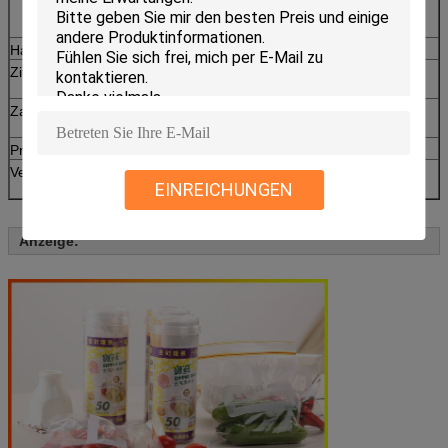
unsere Qualität zuerst zu überprüfen, pls uns
fühlen frei, mit uns in Verbindung zu treten!
Hafen
Xiamen, Fujian, China
Zitat
Basis auf Material, Größe, Stärke, Drucken,
quantity& Art
Zahlung
30% Ablagerung, T/T, balancieren zahlendes vor
Versand oder L/C, D/P.
Probe
Frei
Verpacken
20~30pcs/box, 30boxes/carton oder als
EINREICHUNGEN
Anforderung des Kunden.
Anzeige: