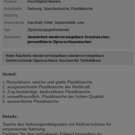
Feature:
Feuchtigkeit-Beweis
Industrielle
Nahrung, Speichertasche, Plastiktasche
Nutzung:
Anwendung:
Haushalt, Hotel, Supermärkte, usw.
Typ:
Zipdichtungsgefrierbeutel
Gewohnheit wiederversiegelbare Drucktaschen
Markieren:
,
personifizierte Zipverschlusstaschen
Hohe Klarheits-wiederversiegelbare wiederversiegelbare
Gefrierschrank-Zipverschluss-Taschen für Tiefkühlkost
Vorteil:
Recyclebare, weiche und glatte Plastiktasche.
1.
2. ausgezeichnete Plastiktasche der Reißkraft.
3. Zug-beständige, bedruckbare Plastiktasche.
4. umweltfreundlich, Plastiktasche der hohen Qualität.
5. wasserdichte Plastiktasche.
Details:
Tasche des Nahrungsmittelgrades mit Reißverschluss für
verpackende Nahrung;
Fertigen Sie den verfügbaren Entwurf besonders an.