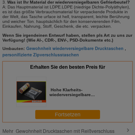
3.
Was ist Ihr Material der wiederversiegelbaren Gefrierbeutel?
A: Das Hauptmaterial ist LDPE.LDPE (niedrige Dichte-Polyäthylen),
es ist das größte Verbrauchsmaterial für verpackende Produkte in
der Welt, das Tasche urface ist hell, transparent, leichte Berührung
und weicher Ton. hauptsächlich für den konservierenden Film,
Einkaufen, Nahrung, Stoff, Geschenk, die etc. verpacken.
Wenn Sie irgendeinen Entwurf haben, stellen pls Art zu uns zur
Verfügung! (Wie AI-, CDR-, ENV-, PSD-Dokumente etc.)
Gewohnheit wiederversiegelbare Drucktaschen
Umbauten:
,
personifizierte Zipverschlusstaschen
Erhalten Sie den besten Preis für
Hohe Klarheits-
wiederversiegelbare
wiederversiegelbare
Gefrierschrank-Zipverschluss-
Taschen für Tiefkühlkost
Fortsetzen
Gewohnheit Drucktaschen mit Reißverschluss
Mehr